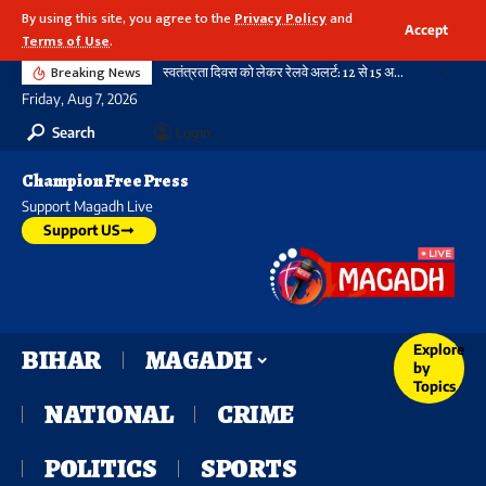
By using this site, you agree to the
Privacy Policy
and
Accept
Terms of Use
.
Breaking News
स्वतंत्रता दिवस को लेकर रेलवे अलर्ट: 12 से 15 अगस्त तक पार्सल बुकिंग पर रहेगी रोक, आदेश सभी जोन के लिए जारी
Friday, Aug 7, 2026
Search
Login
Champion Free Press
Support Magadh Live
Support US
Explore
BIHAR
MAGADH
by
Topics
NATIONAL
CRIME
POLITICS
SPORTS