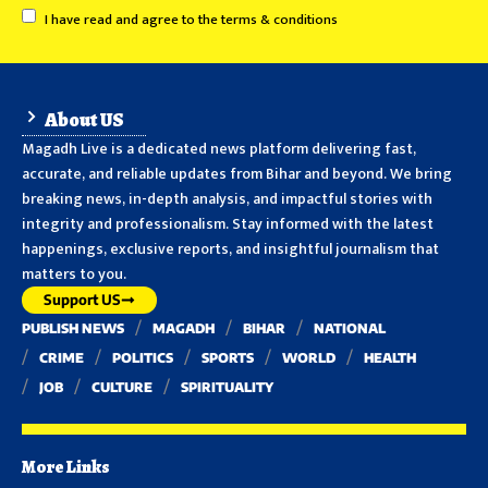
I have read and agree to the terms & conditions
About US
Magadh Live is a dedicated news platform delivering fast,
accurate, and reliable updates from Bihar and beyond. We bring
breaking news, in-depth analysis, and impactful stories with
integrity and professionalism. Stay informed with the latest
happenings, exclusive reports, and insightful journalism that
matters to you.
Support US
PUBLISH NEWS
MAGADH
BIHAR
NATIONAL
CRIME
POLITICS
SPORTS
WORLD
HEALTH
JOB
CULTURE
SPIRITUALITY
More Links