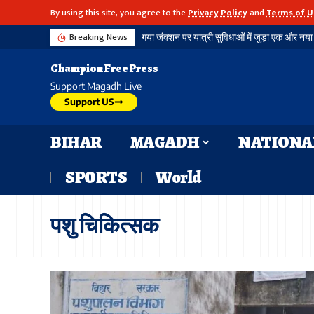
By using this site, you agree to the
Privacy Policy
and
Terms of U
Breaking News
Champion Free Press
Support Magadh Live
Support US
BIHAR
MAGADH
NATIONA
SPORTS
World
पशु चिकित्सक