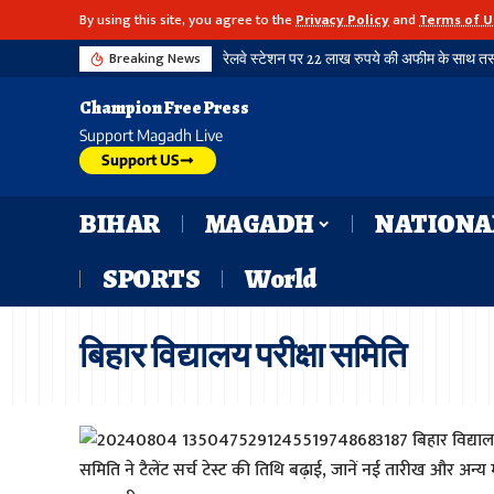
By using this site, you agree to the
Privacy Policy
and
Terms of U
Breaking News
Champion Free Press
Support Magadh Live
Support US
BIHAR
MAGADH
NATIONA
SPORTS
World
बिहार विद्यालय परीक्षा समिति