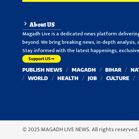
About US
Magadh Live is a dedicated news platform delivering
beyond. We bring breaking news, in-depth analysis, a
Stay informed with the latest happenings, exclusive 
Support US
PUBLISH NEWS
MAGADH
BIHAR
NA
WORLD
HEALTH
JOB
CULTURE
© 2025 MAGADH LIVE NEWS. All rights reserved.