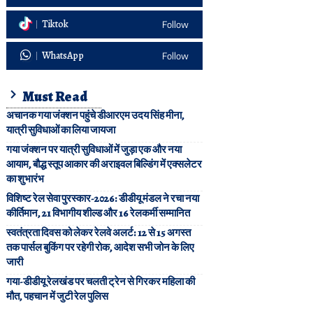
Tiktok
Follow
WhatsApp
Follow
Must Read
अचानक गया जंक्शन पहुंचे डीआरएम उदय सिंह मीना,
यात्री सुविधाओं का लिया जायजा
गया जंक्शन पर यात्री सुविधाओं में जुड़ा एक और नया
आयाम, बौद्ध स्तूप आकार की अराइवल बिल्डिंग में एक्सलेटर
का शुभारंभ
विशिष्ट रेल सेवा पुरस्कार-2026: डीडीयू मंडल ने रचा नया
कीर्तिमान, 21 विभागीय शील्ड और 16 रेलकर्मी सम्मानित
स्वतंत्रता दिवस को लेकर रेलवे अलर्ट: 12 से 15 अगस्त
तक पार्सल बुकिंग पर रहेगी रोक, आदेश सभी जोन के लिए
जारी
गया-डीडीयू रेलखंड पर चलती ट्रेन से गिरकर महिला की
मौत, पहचान में जुटी रेल पुलिस