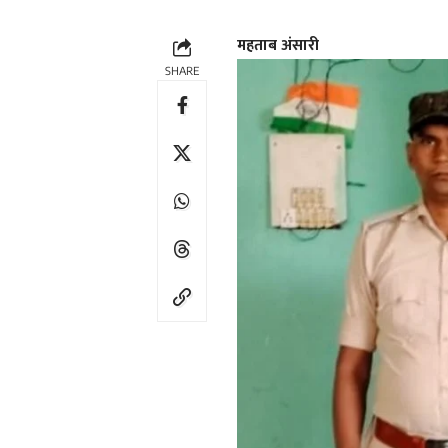
महताब अंसारी
SHARE