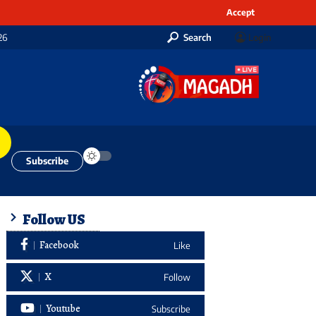
Accept
26
Search
Login
Subscribe
Follow US
Facebook
Like
X
Follow
Youtube
Subscribe