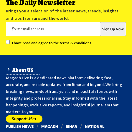
The Daily Newsletter
Brings you a selection of the latest news, trends, insights,
and tips from around the world.
I have read and agree to the terms & conditions
About US
Magadh Live is a dedicated news platform delivering fast,
accurate, and reliable updates from Bihar and beyond. We bring
breaking news, in-depth analysis, and impactful stories with
integrity and professionalism. Stay informed with the latest
happenings, exclusive reports, and insightful journalism that
matters to you.
Support US
PUBLISH NEWS
MAGADH
BIHAR
NATIONAL