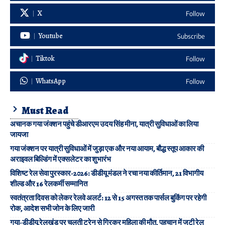
X
Follow
Youtube
Subscribe
Tiktok
Follow
WhatsApp
Follow
Must Read
अचानक गया जंक्शन पहुंचे डीआरएम उदय सिंह मीना, यात्री सुविधाओं का लिया
जायजा
गया जंक्शन पर यात्री सुविधाओं में जुड़ा एक और नया आयाम, बौद्ध स्तूप आकार की
अराइवल बिल्डिंग में एक्सलेटर का शुभारंभ
विशिष्ट रेल सेवा पुरस्कार-2026: डीडीयू मंडल ने रचा नया कीर्तिमान, 21 विभागीय
शील्ड और 16 रेलकर्मी सम्मानित
स्वतंत्रता दिवस को लेकर रेलवे अलर्ट: 12 से 15 अगस्त तक पार्सल बुकिंग पर रहेगी
रोक, आदेश सभी जोन के लिए जारी
गया-डीडीयू रेलखंड पर चलती ट्रेन से गिरकर महिला की मौत, पहचान में जुटी रेल