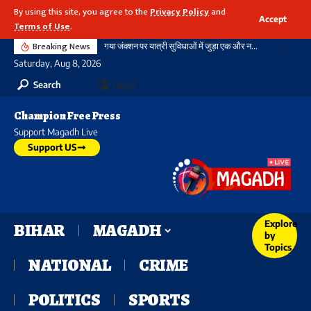
By using this site, you agree to the
Privacy Policy
and
Accept
Terms of Use
.
Breaking News
गया जंक्शन पर यात्री सुविधाओं में जुड़ा एक और नया आयाम, बौद्ध स्तूप आकार की अराइवल बिल्डिंग में एक्सलेटर का शुभारंभ
Saturday, Aug 8, 2026
Search
Login
Champion Free Press
Support Magadh Live
Support US
Explore
BIHAR
MAGADH
by
Topics
NATIONAL
CRIME
POLITICS
SPORTS