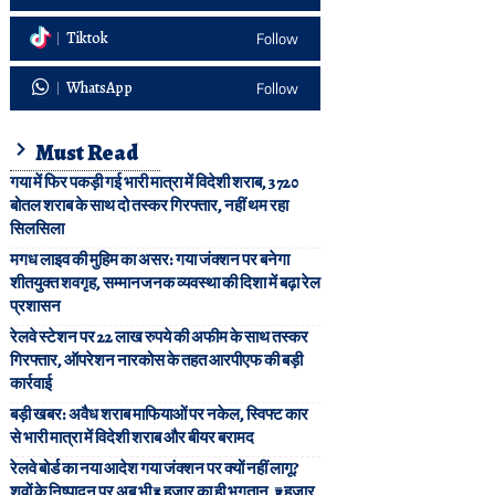
Tiktok
Follow
WhatsApp
Follow
Must Read
गया में फिर पकड़ी गई भारी मात्रा में विदेशी शराब, 3720
बोतल शराब के साथ दो तस्कर गिरफ्तार, नहीं थम रहा
सिलसिला
मगध लाइव की मुहिम का असर: गया जंक्शन पर बनेगा
शीतयुक्त शवगृह, सम्मानजनक व्यवस्था की दिशा में बढ़ा रेल
प्रशासन
रेलवे स्टेशन पर 22 लाख रुपये की अफीम के साथ तस्कर
गिरफ्तार, ऑपरेशन नारकोस के तहत आरपीएफ की बड़ी
कार्रवाई
बड़ी खबर: अवैध शराब माफियाओं पर नकेल, स्विफ्ट कार
से भारी मात्रा में विदेशी शराब और बीयर बरामद
रेलवे बोर्ड का नया आदेश गया जंक्शन पर क्यों नहीं लागू?
शवों के निष्पादन पर अब भी ₹5 हजार का ही भुगतान, ₹7 हजार