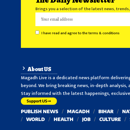
Brings you a selection of the latest news, trends
I have read and agree to the terms & conditions
About US
Magadh Live is a dedicated news platform delivering
beyond. We bring breaking news, in-depth analysis, a
Stay informed with the latest happenings, exclusive 
Support US
PUBLISH NEWS
MAGADH
BIHAR
NA
WORLD
HEALTH
JOB
CULTURE