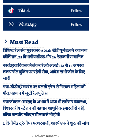
Tiktok
Follow
WhatsApp
Follow
Must Read
विशिष्ट रेल सेवा पुरस्कार-2026: डीडीयू मंडल ने रचा नया
कीर्तिमान, 21 विभागीय शील्ड और 16 रेलकर्मी सम्मानित
स्वतंत्रता दिवस को लेकर रेलवे अलर्ट: 12 से 15 अगस्त
तक पार्सल बुकिंग पर रहेगी रोक, आदेश सभी जोन के लिए
जारी
गया-डीडीयू रेलखंड पर चलती ट्रेन से गिरकर महिला की
मौत, पहचान में जुटी रेल पुलिस
गया जंक्शन: शवगृह के अभाव में आज भी शर्मसार व्यवस्था,
विश्वस्तरीय स्टेशन की पहचान आधुनिक इमारतों से नहीं,
बल्कि मानवीय संवेदनशीलता से भी होती
2 दिनों में 2 ट्रेनों पर पत्थरबाजी, आरपीएफ ने शुरू की जांच
- Advertisement -