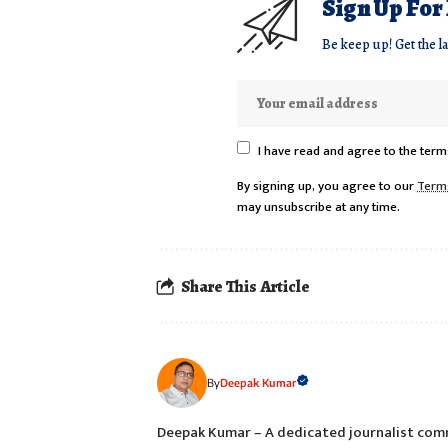
Sign Up For
Be keep up! Get the l
I have read and agree to the term
By signing up, you agree to our
Term
may unsubscribe at any time.
Share This Article
Deepak Kumar
By
Deepak Kumar – A dedicated journalist comm