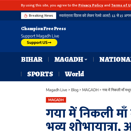
By using this site, you agree to the
Privacy Policy
and
Terms of U
Breaking News
स्वतंत्रता दिवस को लेकर रेलवे अलर्ट: 12 से 15 अगस्त तक पार्सल बुकिंग पर रहेगी रोक, आदेश सभी जोन के लिए जारी
गया-डीडीयू रेलखंड पर चलती ट्रेन से गिरकर महिला 
Champion Free Press
Support Magadh Live
Support US
BIHAR
MAGADH
NATIONA
SPORTS
World
Magadh Live
>
Blog
>
MAGADH
>
गया में निकली माँ मथु
MAGADH
गया में निकली मा
भव्य शोभायात्रा, आ