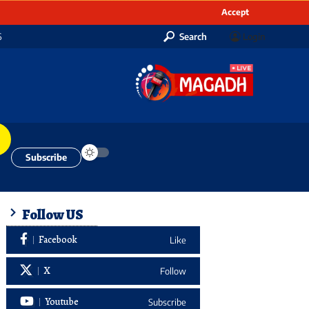
Accept
6
Search
Login
Subscribe
Follow US
Facebook
Like
X
Follow
Youtube
Subscribe