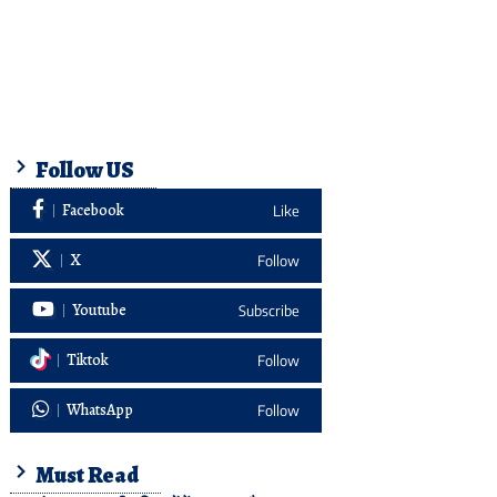
Follow US
Facebook
Like
X
Follow
Youtube
Subscribe
Tiktok
Follow
WhatsApp
Follow
Must Read