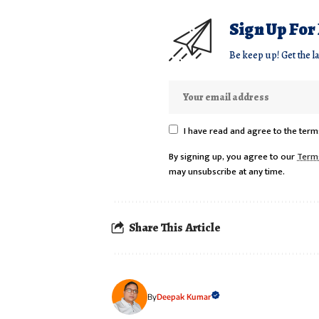
Sign Up For
Be keep up! Get the l
I have read and agree to the term
By signing up, you agree to our
Term
may unsubscribe at any time.
Share This Article
Deepak Kumar
By