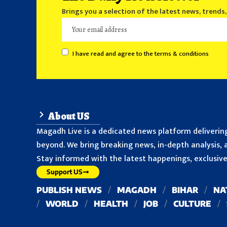
Brings you a selection of the latest news, trends
I have read and agree to the terms & conditions
About US
Magadh Live is a dedicated news platform delivering
beyond. We bring breaking news, in-depth analysis, a
Stay informed with the latest happenings, exclusive 
Support US
PUBLISH NEWS
MAGADH
BIHAR
NA
WORLD
HEALTH
JOB
CULTURE