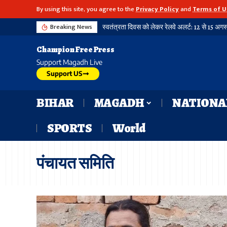
By using this site, you agree to the
Privacy Policy
and
Terms of U
Breaking News
Champion Free Press
Support Magadh Live
Support US
BIHAR
MAGADH
NATIONA
SPORTS
World
पंचायत समिति