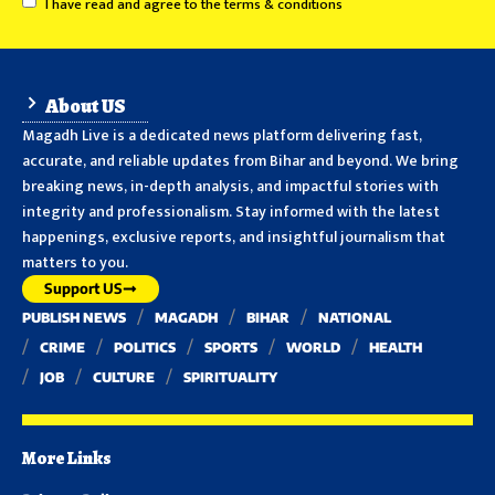
I have read and agree to the terms & conditions
About US
Magadh Live is a dedicated news platform delivering fast,
accurate, and reliable updates from Bihar and beyond. We bring
breaking news, in-depth analysis, and impactful stories with
integrity and professionalism. Stay informed with the latest
happenings, exclusive reports, and insightful journalism that
matters to you.
Support US
PUBLISH NEWS
MAGADH
BIHAR
NATIONAL
CRIME
POLITICS
SPORTS
WORLD
HEALTH
JOB
CULTURE
SPIRITUALITY
More Links