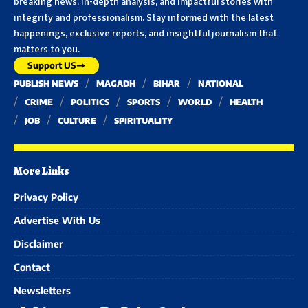
breaking news, in-depth analysis, and impactful stories with
integrity and professionalism. Stay informed with the latest
happenings, exclusive reports, and insightful journalism that
matters to you.
Support US
PUBLISH NEWS
MAGADH
BIHAR
NATIONAL
CRIME
POLITICS
SPORTS
WORLD
HEALTH
JOB
CULTURE
SPIRITUALITY
More Links
Privacy Policy
Advertise With Us
Disclaimer
Contact
Newsletters