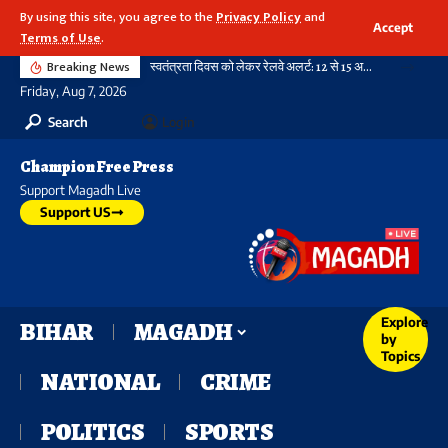
By using this site, you agree to the
Privacy Policy
and
Accept
Terms of Use
.
Breaking News
स्वतंत्रता दिवस को लेकर रेलवे अलर्ट: 12 से 15 अगस्त तक पार्सल बुकिंग पर रहेगी रोक, आदेश सभी जोन के लिए जारी
Friday, Aug 7, 2026
Search
Login
Champion Free Press
Support Magadh Live
Support US
Explore
BIHAR
MAGADH
by
Topics
NATIONAL
CRIME
POLITICS
SPORTS