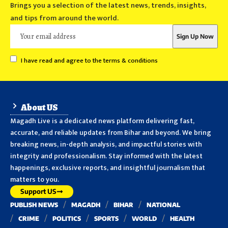
Brings you a selection of the latest news, trends, insights,
and tips from around the world.
I have read and agree to the terms & conditions
About US
Magadh Live is a dedicated news platform delivering fast,
accurate, and reliable updates from Bihar and beyond. We bring
breaking news, in-depth analysis, and impactful stories with
integrity and professionalism. Stay informed with the latest
happenings, exclusive reports, and insightful journalism that
matters to you.
Support US
PUBLISH NEWS
MAGADH
BIHAR
NATIONAL
CRIME
POLITICS
SPORTS
WORLD
HEALTH