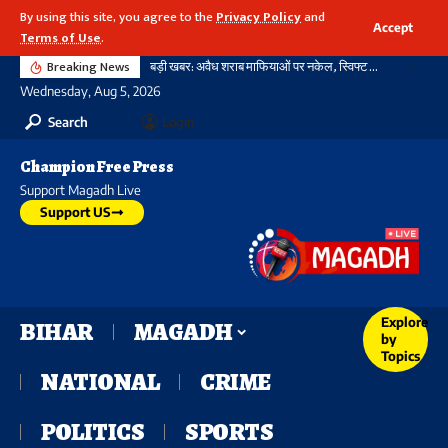
By using this site, you agree to the
Privacy Policy
and
Accept
Terms of Use
.
Breaking News
बड़ी खबर: अवैध शराब माफियाओं पर नकेल, स्विफ्ट कार से भारी मात्रा में विदेशी शराब और बीयर बरामद
Wednesday, Aug 5, 2026
Search
Login
Champion Free Press
Support Magadh Live
Support US
Explore
BIHAR
MAGADH
by
Topics
NATIONAL
CRIME
POLITICS
SPORTS