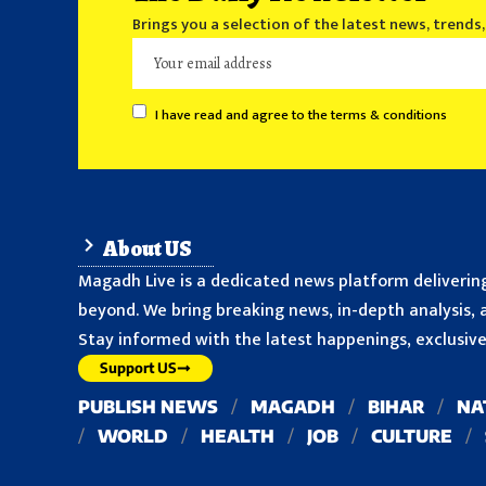
Brings you a selection of the latest news, trends
I have read and agree to the terms & conditions
About US
Magadh Live is a dedicated news platform delivering
beyond. We bring breaking news, in-depth analysis, a
Stay informed with the latest happenings, exclusive 
Support US
PUBLISH NEWS
MAGADH
BIHAR
NA
WORLD
HEALTH
JOB
CULTURE