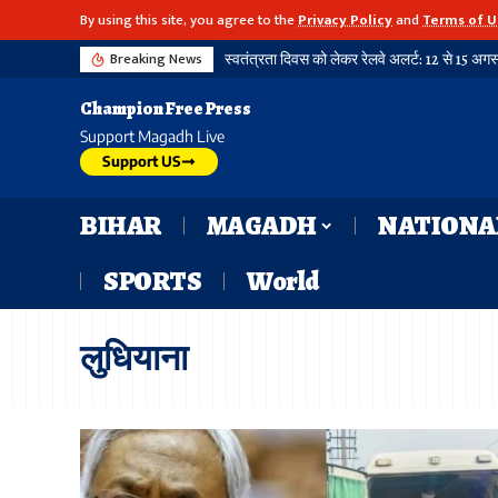
By using this site, you agree to the
Privacy Policy
and
Terms of U
Breaking News
Champion Free Press
Support Magadh Live
Support US
BIHAR
MAGADH
NATIONA
SPORTS
World
लुधियाना