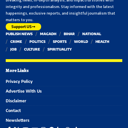
breaking news, in-depth analysis, and impactful stories with
integrity and professionalism. Stay informed with the latest
happenings, exclusive reports, and insightful journalism that
matters to you.
Support US
PUBLISH NEWS
MAGADH
BIHAR
NATIONAL
CRIME
POLITICS
SPORTS
WORLD
HEALTH
JOB
CULTURE
SPIRITUALITY
More Links
Privacy Policy
Advertise With Us
Disclaimer
Contact
Newsletters