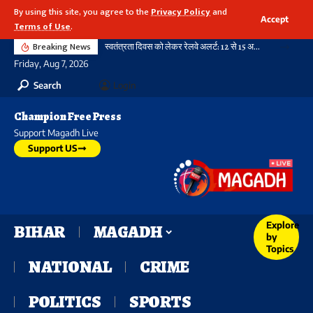
By using this site, you agree to the
Privacy Policy
and
Accept
Terms of Use
.
Breaking News
स्वतंत्रता दिवस को लेकर रेलवे अलर्ट: 12 से 15 अगस्त तक पार्सल बुकिंग पर रहेगी रोक, आदेश सभी जोन के लिए जारी
Friday, Aug 7, 2026
Search
Login
Champion Free Press
Support Magadh Live
Support US
Explore
BIHAR
MAGADH
by
Topics
NATIONAL
CRIME
POLITICS
SPORTS