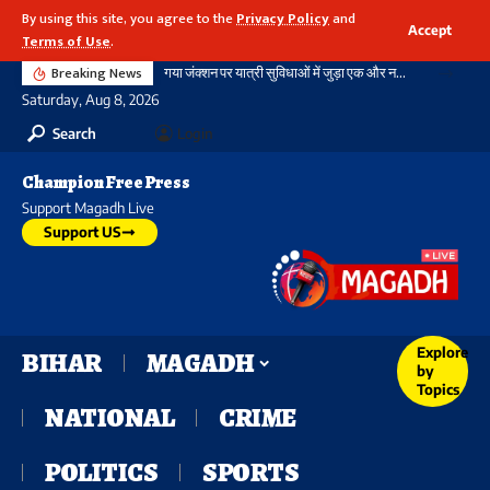
By using this site, you agree to the
Privacy Policy
and
Accept
Terms of Use
.
Breaking News
गया जंक्शन पर यात्री सुविधाओं में जुड़ा एक और नया आयाम, बौद्ध स्तूप आकार की अराइवल बिल्डिंग में एक्सलेटर का शुभारंभ
Saturday, Aug 8, 2026
Search
Login
Champion Free Press
Support Magadh Live
Support US
Explore
BIHAR
MAGADH
by
Topics
NATIONAL
CRIME
POLITICS
SPORTS