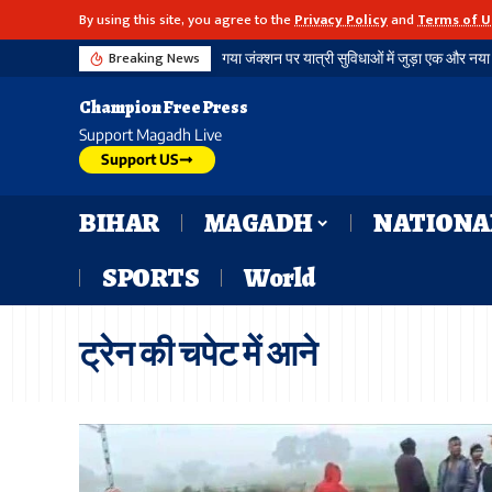
By using this site, you agree to the
Privacy Policy
and
Terms of U
Breaking News
Champion Free Press
Support Magadh Live
Support US
BIHAR
MAGADH
NATIONA
SPORTS
World
ट्रेन की चपेट में आने