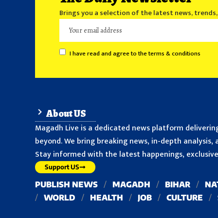
Brings you a selection of the latest news, trends
I have read and agree to the terms & conditions
About US
Magadh Live is a dedicated news platform delivering
beyond. We bring breaking news, in-depth analysis, a
Stay informed with the latest happenings, exclusive 
Support US
PUBLISH NEWS
MAGADH
BIHAR
NA
WORLD
HEALTH
JOB
CULTURE