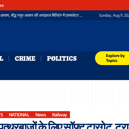
se
.
गया जंक्शन पर यात्री सुविधाओं में जुड़ा एक और नया आयाम, बौद्ध स्तूप आकार की अराइवल बिल्डिंग में एक्सलेटर का शुभारंभ
Sunday, Aug 9, 20
Explore by
L
CRIME
POLITICS
Topics
WS
NATIONAL
News
Railway
है पत्थरबाजों के लिए सॉफ्ट टारगेट, ट्