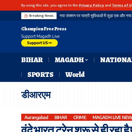
By using this site, you agree to the
Privacy Policy
and
Terms of U
Breaking News
Champion Free Press
Support Magadh Live
Support US
BIHAR
MAGADH
NATIONA
SPORTS
World
डीआरएम
Aurangabad
BIHAR
CRIME
MAGADH LIVE NE
वंदे भारत ट्रेन शुरू से ही रहा 