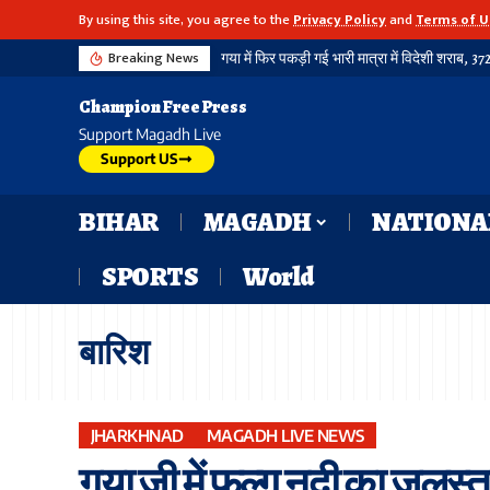
By using this site, you agree to the
Privacy Policy
and
Terms of U
Breaking News
Champion Free Press
Support Magadh Live
Support US
BIHAR
MAGADH
NATIONA
SPORTS
World
बारिश
JHARKHNAD
MAGADH LIVE NEWS
गया जी में फल्गु नदी का जलस्तर