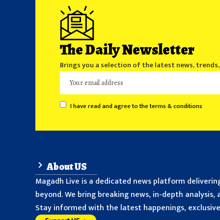
The Daily Newsletter
Brings you a selection of the latest news, trends
I have read and agree to the terms & conditions
About US
Magadh Live is a dedicated news platform delivering
beyond. We bring breaking news, in-depth analysis, a
Stay informed with the latest happenings, exclusive 