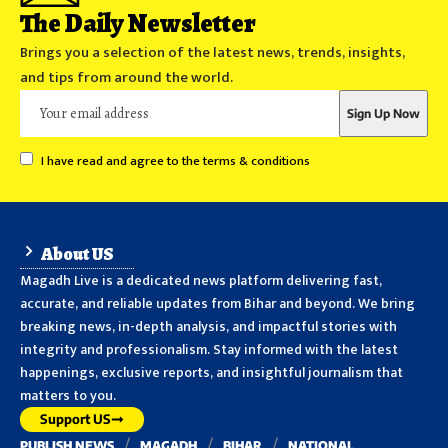
The Daily Newsletter
Brings you a selection of the latest news, trends, insights,
and tips from around the world.
I have read and agree to the terms & conditions
About US
Magadh Live is a dedicated news platform delivering fast,
accurate, and reliable updates from Bihar and beyond. We bring
breaking news, in-depth analysis, and impactful stories with
integrity and professionalism. Stay informed with the latest
happenings, exclusive reports, and insightful journalism that
matters to you.
Support US
PUBLISH NEWS
MAGADH
BIHAR
NATIONAL