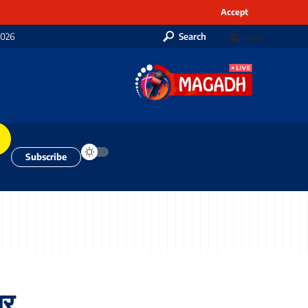
Accept
2026
Search
Login
Subscribe
र,