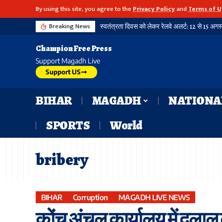
By using this site, you agree to the
Privacy Policy
and
Terms of U
Breaking News
Champion Free Press
Support Magadh Live
Support US
BIHAR
MAGADH
NATIONA
SPORTS
World
bribery
BIHAR
Corruption
MAGADH LIVE NEWS
कोंच अंचल कार्यालय में दलाल