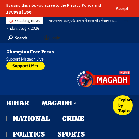
By using this site, you agree to the
Privacy Policy
and
Accept
Terms of Use
.
Breaking News
गया जंक्शन: शवगृह के अभाव में आज भी शर्मसार व्यवस्था, विश्वस्तरीय स्टेशन की पहचान आधुनिक इमारतों से नहीं, बल्कि मानवीय संवेदनशीलता से भी होती
Friday, Aug 7, 2026
Search
Login
Champion Free Press
Support Magadh Live
Support US
Explore
BIHAR
MAGADH
by
Topics
NATIONAL
CRIME
POLITICS
SPORTS