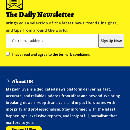
The Daily Newsletter
Brings you a selection of the latest news, trends, insights,
and tips from around the world.
I have read and agree to the terms & conditions
About US
Magadh Live is a dedicated news platform delivering fast,
accurate, and reliable updates from Bihar and beyond. We bring
breaking news, in-depth analysis, and impactful stories with
integrity and professionalism. Stay informed with the latest
happenings, exclusive reports, and insightful journalism that
matters to you.
Support US