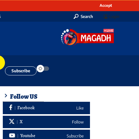
Accept
6
Search
Login
Subscribe
Follow US
Facebook
Like
X
Follow
Youtube
Subscribe