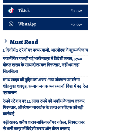
Tiktok
Follow
WhatsApp
Follow
Must Read
2 दिनों में 2 ट्रेनों पर पत्थरबाजी, आरपीएफ ने शुरू की जांच
गया में फिर पकड़ी गई भारी मात्रा में विदेशी शराब, 3720
बोतल शराब के साथ दो तस्कर गिरफ्तार, नहीं थम रहा
सिलसिला
मगध लाइव की मुहिम का असर: गया जंक्शन पर बनेगा
शीतयुक्त शवगृह, सम्मानजनक व्यवस्था की दिशा में बढ़ा रेल
प्रशासन
रेलवे स्टेशन पर 22 लाख रुपये की अफीम के साथ तस्कर
गिरफ्तार, ऑपरेशन नारकोस के तहत आरपीएफ की बड़ी
कार्रवाई
बड़ी खबर: अवैध शराब माफियाओं पर नकेल, स्विफ्ट कार
से भारी मात्रा में विदेशी शराब और बीयर बरामद