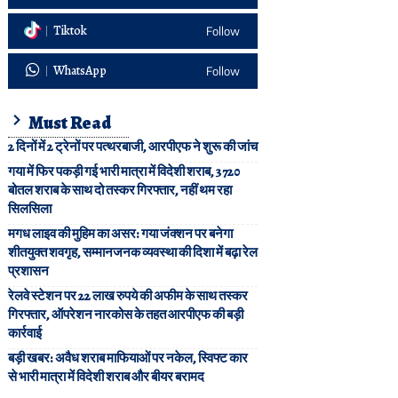
Tiktok
Follow
WhatsApp
Follow
Must Read
2 दिनों में 2 ट्रेनों पर पत्थरबाजी, आरपीएफ ने शुरू की जांच
गया में फिर पकड़ी गई भारी मात्रा में विदेशी शराब, 3720
बोतल शराब के साथ दो तस्कर गिरफ्तार, नहीं थम रहा
सिलसिला
मगध लाइव की मुहिम का असर: गया जंक्शन पर बनेगा
शीतयुक्त शवगृह, सम्मानजनक व्यवस्था की दिशा में बढ़ा रेल
प्रशासन
रेलवे स्टेशन पर 22 लाख रुपये की अफीम के साथ तस्कर
गिरफ्तार, ऑपरेशन नारकोस के तहत आरपीएफ की बड़ी
कार्रवाई
बड़ी खबर: अवैध शराब माफियाओं पर नकेल, स्विफ्ट कार
से भारी मात्रा में विदेशी शराब और बीयर बरामद