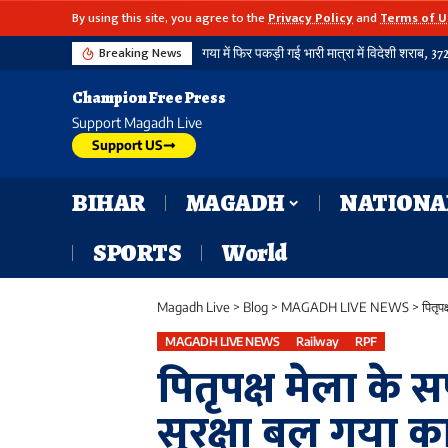
By using this site, you agree to the
Privacy Policy
and
Terms of U
Breaking News
Champion Free Press
Support Magadh Live
Support US
BIHAR
MAGADH
NATIONA
SPORTS
World
Magadh Live
>
Blog
>
MAGADH LIVE NEWS
>
पितृप
MAGADH LIVE NEWS
Railway
RPF
पितृपक्ष मेला क
सुरक्षा बल गया क