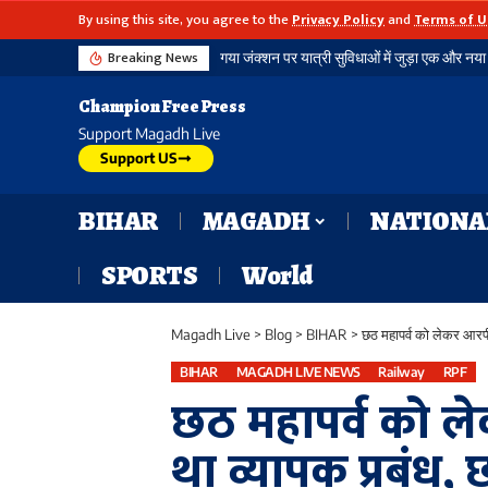
By using this site, you agree to the
Privacy Policy
and
Terms of U
Breaking News
गया जंक्शन पर यात्री सुविधाओं में जुड़ा एक और नया आयाम, बौद्ध स्तूप आकार की अराइवल बिल्डिंग में एक्सलेटर का शुभारंभ
विशिष्ट रेल सेवा पुरस्कार-2026: डीडीयू मंडल ने रच
Champion Free Press
Support Magadh Live
Support US
BIHAR
MAGADH
NATIONA
SPORTS
World
Magadh Live
>
Blog
>
BIHAR
>
छठ महापर्व को लेकर आरपीएफ
BIHAR
MAGADH LIVE NEWS
Railway
RPF
छठ महापर्व को 
था व्यापक प्रबंध, 