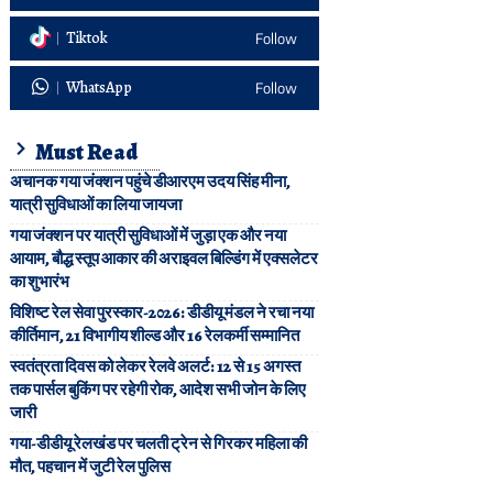
Tiktok
Follow
WhatsApp
Follow
Must Read
अचानक गया जंक्शन पहुंचे डीआरएम उदय सिंह मीना,
यात्री सुविधाओं का लिया जायजा
गया जंक्शन पर यात्री सुविधाओं में जुड़ा एक और नया
आयाम, बौद्ध स्तूप आकार की अराइवल बिल्डिंग में एक्सलेटर
का शुभारंभ
विशिष्ट रेल सेवा पुरस्कार-2026: डीडीयू मंडल ने रचा नया
कीर्तिमान, 21 विभागीय शील्ड और 16 रेलकर्मी सम्मानित
स्वतंत्रता दिवस को लेकर रेलवे अलर्ट: 12 से 15 अगस्त
तक पार्सल बुकिंग पर रहेगी रोक, आदेश सभी जोन के लिए
जारी
गया-डीडीयू रेलखंड पर चलती ट्रेन से गिरकर महिला की
मौत, पहचान में जुटी रेल पुलिस