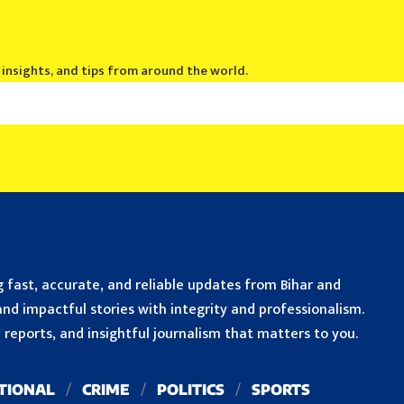
, insights, and tips from around the world.
 fast, accurate, and reliable updates from Bihar and
nd impactful stories with integrity and professionalism.
reports, and insightful journalism that matters to you.
TIONAL
CRIME
POLITICS
SPORTS