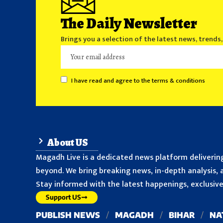
The Daily Newsletter
Brings you a selection of the latest news, trends
I have read and agree to the terms & conditions
About US
Magadh Live is a dedicated news platform delivering
beyond. We bring breaking news, in-depth analysis, a
Stay informed with the latest happenings, exclusive 
Support US
PUBLISH NEWS
MAGADH
BIHAR
NA