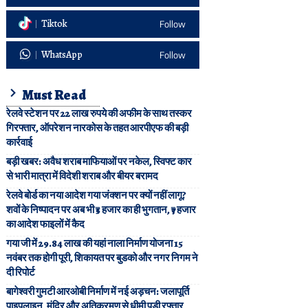
Tiktok
Follow
WhatsApp
Follow
Must Read
रेलवे स्टेशन पर 22 लाख रुपये की अफीम के साथ तस्कर
गिरफ्तार, ऑपरेशन नारकोस के तहत आरपीएफ की बड़ी
कार्रवाई
बड़ी खबर: अवैध शराब माफियाओं पर नकेल, स्विफ्ट कार
से भारी मात्रा में विदेशी शराब और बीयर बरामद
रेलवे बोर्ड का नया आदेश गया जंक्शन पर क्यों नहीं लागू?
शवों के निष्पादन पर अब भी ₹5 हजार का ही भुगतान, ₹7 हजार
का आदेश फाइलों में कैद
गया जी में 29.84 लाख की यहां नाला निर्माण योजना 15
नवंबर तक होगी पूरी, शिकायत पर बुडको और नगर निगम ने
दी रिपोर्ट
बागेश्वरी गुमटी आरओबी निर्माण में नई अड़चन: जलापूर्ति
पाइपलाइन, मंदिर और अतिक्रमण से धीमी पड़ी रफ्तार