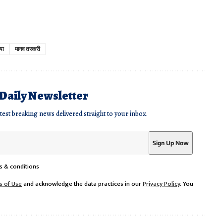
या
मानव तस्करी
 Daily Newsletter
atest breaking news delivered straight to your inbox.
s & conditions
s of Use
and acknowledge the data practices in our
Privacy Policy
. You