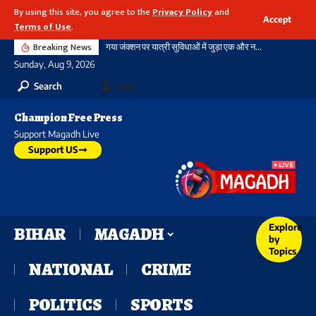
By using this site, you agree to the
Privacy Policy
and
Accept
Terms of Use
.
Breaking News
गया जंक्शन पर यात्री सुविधाओं में जुड़ा एक और नया आयाम, बौद्ध स्तूप आकार की अराइवल बिल्डिंग में एक्सलेटर का शुभारंभ
Sunday, Aug 9, 2026
Search
Login
Champion Free Press
Support Magadh Live
Support US
Explore
BIHAR
MAGADH
by
Topics
NATIONAL
CRIME
POLITICS
SPORTS