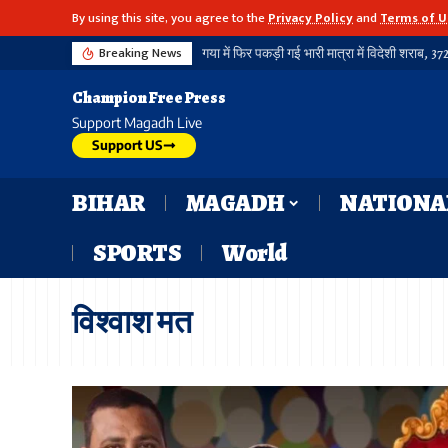
By using this site, you agree to the
Privacy Policy
and
Terms of U
Breaking News
Champion Free Press
Support Magadh Live
Support US
BIHAR
MAGADH
NATIONA
SPORTS
World
विश्वाश मत