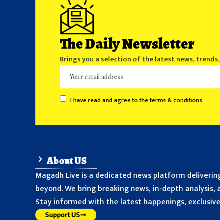
The Daily Newsletter
Brings you a selection of the latest news, trends
I have read and agree to the terms & conditions
About US
Magadh Live is a dedicated news platform delivering
beyond. We bring breaking news, in-depth analysis, a
Stay informed with the latest happenings, exclusive 
Support US