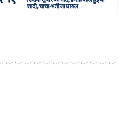
शादी, चाचा-भतीजा घायल