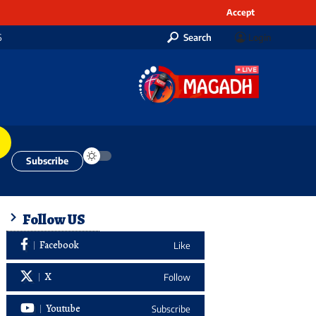
Accept
6
Search
Login
Subscribe
Follow US
Facebook
Like
X
Follow
Youtube
Subscribe