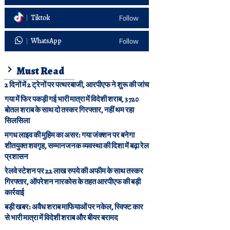
Tiktok
Follow
WhatsApp
Follow
Must Read
2 दिनों में 2 ट्रेनों पर पत्थरबाजी, आरपीएफ ने शुरू की जांच
गया में फिर पकड़ी गई भारी मात्रा में विदेशी शराब, 3720
बोतल शराब के साथ दो तस्कर गिरफ्तार, नहीं थम रहा
सिलसिला
मगध लाइव की मुहिम का असर: गया जंक्शन पर बनेगा
शीतयुक्त शवगृह, सम्मानजनक व्यवस्था की दिशा में बढ़ा रेल
प्रशासन
रेलवे स्टेशन पर 22 लाख रुपये की अफीम के साथ तस्कर
गिरफ्तार, ऑपरेशन नारकोस के तहत आरपीएफ की बड़ी
कार्रवाई
बड़ी खबर: अवैध शराब माफियाओं पर नकेल, स्विफ्ट कार
से भारी मात्रा में विदेशी शराब और बीयर बरामद