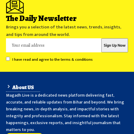
The Daily Newsletter
Brings you a selection of the latest news, trends, insights,
and tips from around the world.
I have read and agree to the terms & conditions
About US
Magadh Live is a dedicated news platform delivering fast,
accurate, and reliable updates from Bihar and beyond. We bring
breaking news, in-depth analysis, and impactful stories with
integrity and professionalism. Stay informed with the latest
happenings, exclusive reports, and insightful journalism that
matters to you.