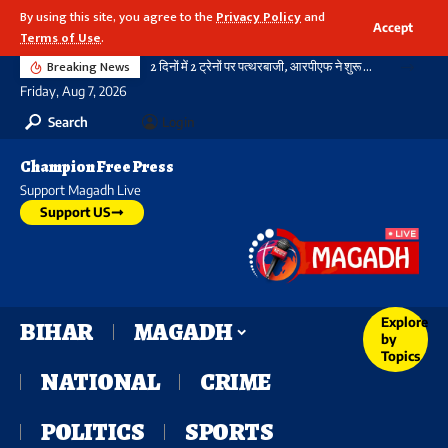
By using this site, you agree to the
Privacy Policy
and
Accept
Terms of Use
.
Breaking News
2 दिनों में 2 ट्रेनों पर पत्थरबाजी, आरपीएफ ने शुरू की जांच
Friday, Aug 7, 2026
Search
Login
Champion Free Press
Support Magadh Live
Support US
Explore
BIHAR
MAGADH
by
Topics
NATIONAL
CRIME
POLITICS
SPORTS