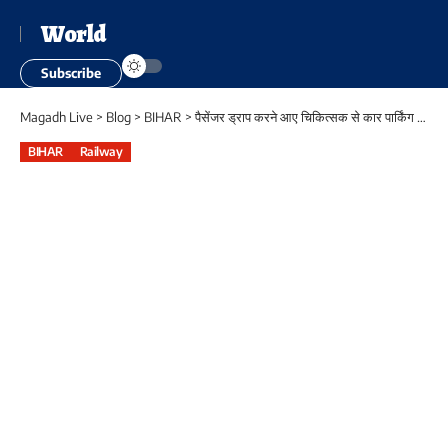
World
Subscribe
Magadh Live
>
Blog
>
BIHAR
>
पैसेंजर ड्राप करने आए चिकित्सक से कार पार्किंग शुल्क वसूली को लेकर कहासुनी , वीडियो सोशल मीडिया पर वायरल, जांच शुरू
BIHAR
Railway