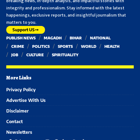
breaking news, in-depth analysis, and impactful stories with
integrity and professionalism. Stay informed with the latest
happenings, exclusive reports, and insightful journalism that
matters to you.
Support US
PUBLISH NEWS
MAGADH
BIHAR
NATIONAL
CRIME
POLITICS
SPORTS
WORLD
HEALTH
JOB
CULTURE
SPIRITUALITY
More Links
Privacy Policy
Advertise With Us
Disclaimer
Contact
Newsletters