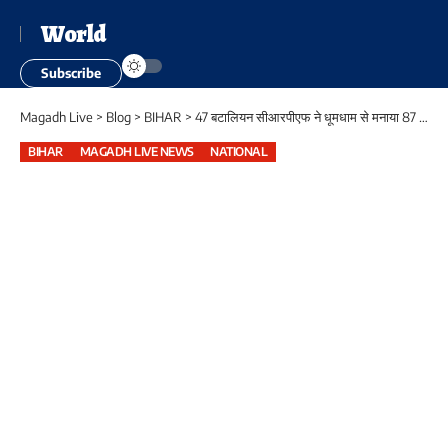
World
Subscribe
Magadh Live
>
Blog
>
BIHAR
>
47 बटालियन सीआरपीएफ ने धूमधाम से मनाया 87 वां स्थापना दिवस, शहीद जवानों को दी गई श्रद्धांजलि
BIHAR
MAGADH LIVE NEWS
NATIONAL