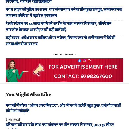
गिरफ्तार, नहीं थम रहा सिलसिला
मगध लाइव की मुहिम का असर: गया जंक्शन पर बनेगा शीतयुक्त शवगृह, सम्मानजनक
व्यवस्था की दिशा में बढ़ा रेल प्रशासन
रेलवे स्टेशन पर 22 लाख रुपये की अफीम के साथ तस्कर गिरफ्तार, ऑपरेशन
नारकोस के तहत आरपीएफ की बड़ी कार्रवाई
बड़ी खबर: अवैध शराब माफियाओं पर नकेल, स्विफ्ट कार से भारी मात्रा में विदेशी
शराब और बीयर बरामद
- Advertisement -
You Might Also Like
गया जी में बनेगा “ओपन एयर थिएटर”, और भी बनने वाले हैं बहुत कुछ, कई योजनाओं
को मिली स्वीकृति
2 Min Read
हरियाणा की शराब के साथ गया जंक्शन पर तीन तस्कर गिरफ्तार, 30.375 लीटर