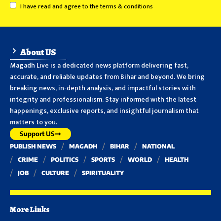
I have read and agree to the terms & conditions
About US
Magadh Live is a dedicated news platform delivering fast,
accurate, and reliable updates from Bihar and beyond. We bring
breaking news, in-depth analysis, and impactful stories with
integrity and professionalism. Stay informed with the latest
happenings, exclusive reports, and insightful journalism that
matters to you.
Support US
PUBLISH NEWS
MAGADH
BIHAR
NATIONAL
CRIME
POLITICS
SPORTS
WORLD
HEALTH
JOB
CULTURE
SPIRITUALITY
More Links