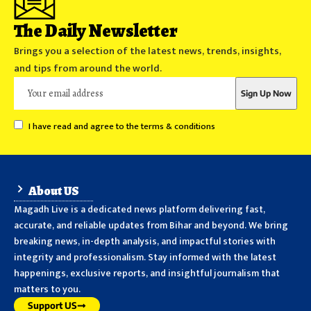
The Daily Newsletter
Brings you a selection of the latest news, trends, insights,
and tips from around the world.
I have read and agree to the terms & conditions
About US
Magadh Live is a dedicated news platform delivering fast,
accurate, and reliable updates from Bihar and beyond. We bring
breaking news, in-depth analysis, and impactful stories with
integrity and professionalism. Stay informed with the latest
happenings, exclusive reports, and insightful journalism that
matters to you.
Support US