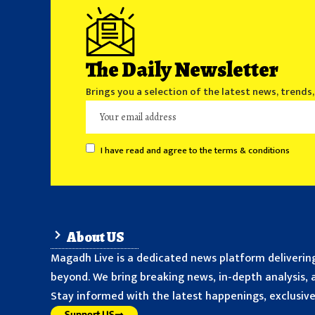
The Daily Newsletter
Brings you a selection of the latest news, trends
I have read and agree to the terms & conditions
About US
Magadh Live is a dedicated news platform delivering
beyond. We bring breaking news, in-depth analysis, a
Stay informed with the latest happenings, exclusive 
Support US