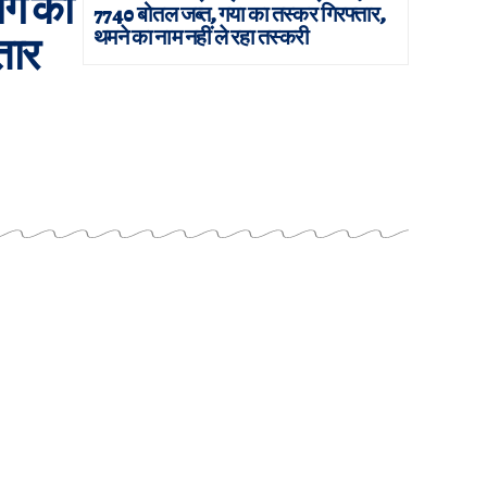
भाग की
7740 बोतल जब्त, गया का तस्कर गिरफ्तार,
थमने का नाम नहीं ले रहा तस्करी
तार