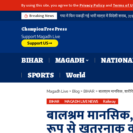
By using this site, you agree to the
Privacy Policy
and
Terms of U
Breaking News
Champion Free Press
Support Magadh Live
Support US
BIHAR
MAGADH
NATIONA
SPORTS
World
Magadh Live
>
Blog
>
BIHAR
>
बालश्रम मानसिक, शारीरिक
BIHAR
MAGADH LIVE NEWS
Railway
बालश्रम मानसिक
रूप से खतरनाक व 