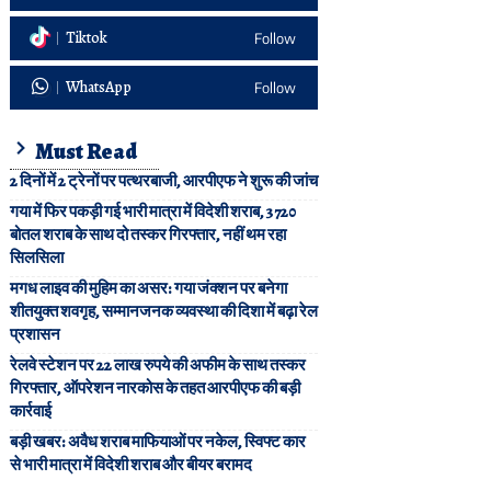
Tiktok
Follow
WhatsApp
Follow
Must Read
2 दिनों में 2 ट्रेनों पर पत्थरबाजी, आरपीएफ ने शुरू की जांच
गया में फिर पकड़ी गई भारी मात्रा में विदेशी शराब, 3720
बोतल शराब के साथ दो तस्कर गिरफ्तार, नहीं थम रहा
सिलसिला
मगध लाइव की मुहिम का असर: गया जंक्शन पर बनेगा
शीतयुक्त शवगृह, सम्मानजनक व्यवस्था की दिशा में बढ़ा रेल
प्रशासन
रेलवे स्टेशन पर 22 लाख रुपये की अफीम के साथ तस्कर
गिरफ्तार, ऑपरेशन नारकोस के तहत आरपीएफ की बड़ी
कार्रवाई
बड़ी खबर: अवैध शराब माफियाओं पर नकेल, स्विफ्ट कार
से भारी मात्रा में विदेशी शराब और बीयर बरामद