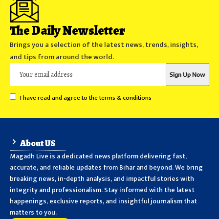
The Daily Newsletter
Brings you a selection of the latest news, trends, insights,
and tips from around the world.
I have read and agree to the terms & conditions
About US
Magadh Live is a dedicated news platform delivering fast,
accurate, and reliable updates from Bihar and beyond. We bring
breaking news, in-depth analysis, and impactful stories with
integrity and professionalism. Stay informed with the latest
happenings, exclusive reports, and insightful journalism that
matters to you.