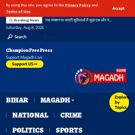
By using this site, you agree to the
Privacy Policy
and
Accept
Terms of Use
.
Breaking News
गया जंक्शन पर यात्री सुविधाओं में जुड़ा एक और नया आयाम, बौद्ध स्तूप आकार की अराइवल बिल्डिंग में एक्सलेटर का शुभारंभ
Saturday, Aug 8, 2026
Search
Login
Champion Free Press
Support Magadh Live
Support US
Explore
BIHAR
MAGADH
by
Topics
NATIONAL
CRIME
POLITICS
SPORTS