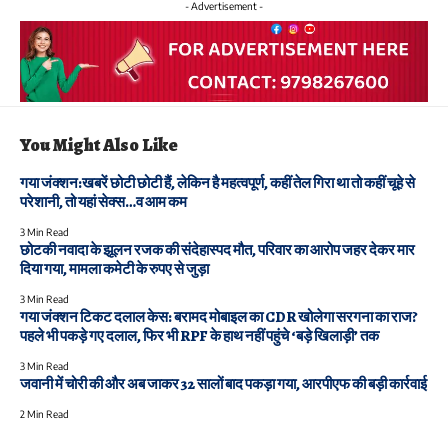
- Advertisement -
You Might Also Like
गया जंक्शन:खबरें छोटी छोटी हैं, लेकिन है महत्वपूर्ण, कहीं तेल गिरा था तो कहीं चूहे से
परेशानी, तो यहां सेक्स…व आम कम
3 Min Read
छोटकी नवादा के झूलन रजक की संदेहास्पद मौत, परिवार का आरोप जहर देकर मार
दिया गया, मामला कमेटी के रुपए से जुड़ा
3 Min Read
गया जंक्शन टिकट दलाल केस: बरामद मोबाइल का CDR खोलेगा सरगना का राज?
पहले भी पकड़े गए दलाल, फिर भी RPF के हाथ नहीं पहुंचे ‘बड़े खिलाड़ी’ तक
3 Min Read
जवानी में चोरी की और अब जाकर 32 सालों बाद पकड़ा गया, आरपीएफ की बड़ी कार्रवाई
2 Min Read