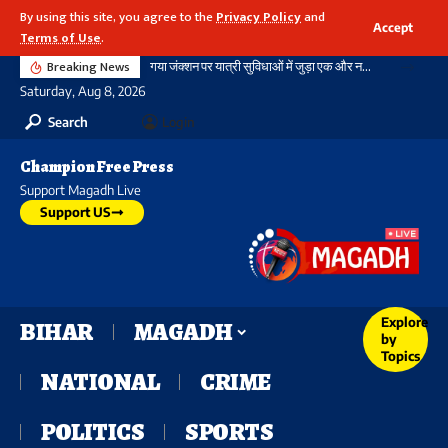
By using this site, you agree to the
Privacy Policy
and
Accept
Terms of Use
.
Breaking News
गया जंक्शन पर यात्री सुविधाओं में जुड़ा एक और नया आयाम, बौद्ध स्तूप आकार की अराइवल बिल्डिंग में एक्सलेटर का शुभारंभ
Saturday, Aug 8, 2026
Search
Login
Champion Free Press
Support Magadh Live
Support US
Explore
BIHAR
MAGADH
by
Topics
NATIONAL
CRIME
POLITICS
SPORTS