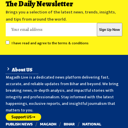
The Daily Newsletter
Brings you a selection of the latest news, trends, insights,
and tips from around the world.
I have read and agree to the terms & conditions
About US
Magadh Live is a dedicated news platform delivering fast,
accurate, and reliable updates from Bihar and beyond. We bring
breaking news, in-depth analysis, and impactful stories with
integrity and professionalism. Stay informed with the latest
happenings, exclusive reports, and insightful journalism that
matters to you.
Support US
PUBLISH NEWS
MAGADH
BIHAR
NATIONAL