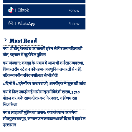
Tiktok
Follow
WhatsApp
Follow
Must Read
गया-डीडीयू रेलखंड पर चलती ट्रेन से गिरकर महिला की
मौत, पहचान में जुटी रेल पुलिस
गया जंक्शन: शवगृह के अभाव में आज भी शर्मसार व्यवस्था,
विश्वस्तरीय स्टेशन की पहचान आधुनिक इमारतों से नहीं,
बल्कि मानवीय संवेदनशीलता से भी होती
2 दिनों में 2 ट्रेनों पर पत्थरबाजी, आरपीएफ ने शुरू की जांच
गया में फिर पकड़ी गई भारी मात्रा में विदेशी शराब, 3720
बोतल शराब के साथ दो तस्कर गिरफ्तार, नहीं थम रहा
सिलसिला
मगध लाइव की मुहिम का असर: गया जंक्शन पर बनेगा
शीतयुक्त शवगृह, सम्मानजनक व्यवस्था की दिशा में बढ़ा रेल
प्रशासन