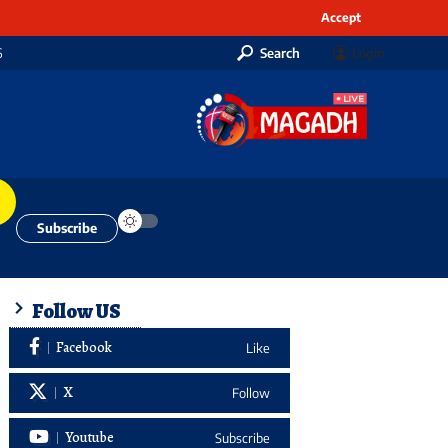
Accept
6
Search
Login
Subscribe
Follow US
Facebook
Like
X
Follow
Youtube
Subscribe