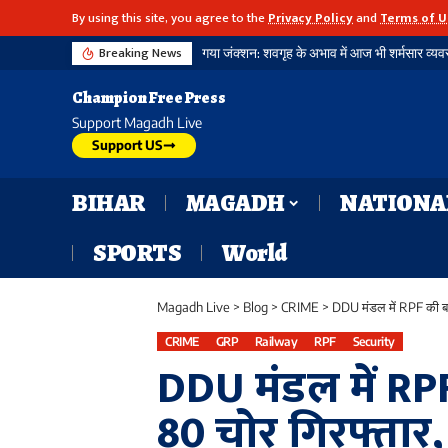
By using this site, you agree to the
Privacy Policy
and
Terms of U
Breaking News
Champion Free Press
Support Magadh Live
Support US
BIHAR
MAGADH
NATIONA
SPORTS
World
Magadh Live
>
Blog
>
CRIME
>
DDU मंडल में RPF की बड़
CRIME
GRP
Railway
RPF
Security
DDU मंडल में RPF
80 चोर गिरफ्तार,