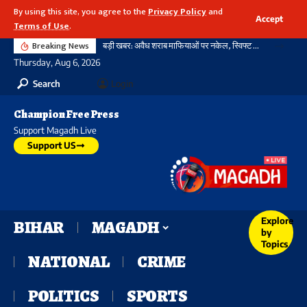
By using this site, you agree to the
Privacy Policy
and
Accept
Terms of Use
.
Breaking News
बड़ी खबर: अवैध शराब माफियाओं पर नकेल, स्विफ्ट कार से भारी मात्रा में विदेशी शराब और बीयर बरामद
Thursday, Aug 6, 2026
Search
Login
Champion Free Press
Support Magadh Live
Support US
Explore
BIHAR
MAGADH
by
Topics
NATIONAL
CRIME
POLITICS
SPORTS