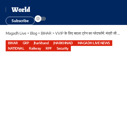
World
Subscribe
Magadh Live
>
Blog
>
BIHAR
>
VVIP के लिए बदला ट्रेन का प्लेटफॉर्म: मंत्री जी की सुविधा को गया जंक्शन पर डाउन अजमेर-सियालदह एक्सप्रेस 1 नंबर पर ली गई, यात्रियों ने मंत्री से किए सवाल
BIHAR
GRP
Jharkhand
JHARKHNAD
MAGADH LIVE NEWS
NATIONAL
Railway
RPF
Security