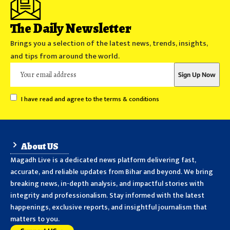
The Daily Newsletter
Brings you a selection of the latest news, trends, insights,
and tips from around the world.
I have read and agree to the terms & conditions
About US
Magadh Live is a dedicated news platform delivering fast,
accurate, and reliable updates from Bihar and beyond. We bring
breaking news, in-depth analysis, and impactful stories with
integrity and professionalism. Stay informed with the latest
happenings, exclusive reports, and insightful journalism that
matters to you.