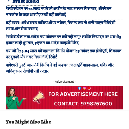
Must Read
रेलवे स्टेशन पर 22 लाख रुपये की अफीम के साथ तस्कर गिरफ्तार, ऑपरेशन
नारकोस के तहत आरपीएफ की बड़ी कार्रवाई
बड़ी खबर: अवैध शराब माफियाओं पर नकेल, स्विफ्ट कार से भारी मात्रा में विदेशी
शराब और बीयर बरामद
रेलवे बोर्ड का नया आदेश गया जंक्शन पर क्यों नहीं लागू? शवों के निष्पादन पर अब भी ₹5
हजार का ही भुगतान, ₹7 हजार का आदेश फाइलों में कैद
गया जी में 29.84 लाख की यहां नाला निर्माण योजना 15 नवंबर तक होगी पूरी, शिकायत
पर बुडको और नगर निगम ने दी रिपोर्ट
बागेश्वरी गुमटी आरओबी निर्माण में नई अड़चन: जलापूर्ति पाइपलाइन, मंदिर और
अतिक्रमण से धीमी पड़ी रफ्तार
- Advertisement -
You Might Also Like