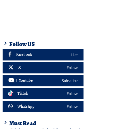
Follow US
Facebook
Like
X
Follow
Youtube
Subscribe
Tiktok
Follow
WhatsApp
Follow
Must Read