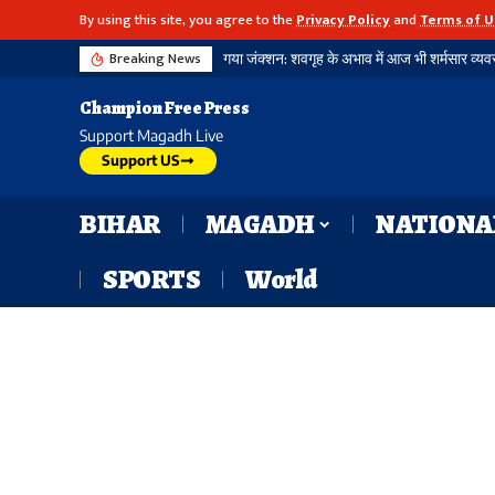
By using this site, you agree to the
Privacy Policy
and
Terms of U
Breaking News
Champion Free Press
Support Magadh Live
Support US
BIHAR
MAGADH
NATIONA
SPORTS
World