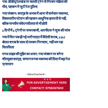
गया-डीडीयू रेलखंड पर चलती ट्रेन से गिरकर महिला की
मौत, पहचान में जुटी रेल पुलिस
गया जंक्शन: शवगृह के अभाव में आज भी शर्मसार व्यवस्था,
विश्वस्तरीय स्टेशन की पहचान आधुनिक इमारतों से नहीं,
बल्कि मानवीय संवेदनशीलता से भी होती
2 दिनों में 2 ट्रेनों पर पत्थरबाजी, आरपीएफ ने शुरू की जांच
गया में फिर पकड़ी गई भारी मात्रा में विदेशी शराब, 3720
बोतल शराब के साथ दो तस्कर गिरफ्तार, नहीं थम रहा
सिलसिला
मगध लाइव की मुहिम का असर: गया जंक्शन पर बनेगा
शीतयुक्त शवगृह, सम्मानजनक व्यवस्था की दिशा में बढ़ा रेल
प्रशासन
- Advertisement -