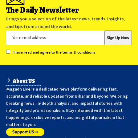
The Daily Newsletter
Brings you a selection of the latest news, trends, insights,
and tips from around the world.
I have read and agree to the terms & conditions
About US
Magadh Live is a dedicated news platform delivering fast,
accurate, and reliable updates from Bihar and beyond. We bring
breaking news, in-depth analysis, and impactful stories with
integrity and professionalism. Stay informed with the latest
happenings, exclusive reports, and insightful journalism that
matters to you.
Support US