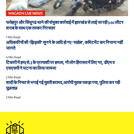
MAGADH LIVE NEWS
फतेहपुर और सिंधुगढ थाने की संयुक्त कार्रवाई में झारखंड से लाई जा रही 300 लीटर
शराब के साथ एक तस्कर गिरफ्तार
1 Min Read
अधिकारियों की ‘झिड़की’ सुनने के आदि हो गए ‘साहेब’, कमिटमेंट कर निभाना नहीं
जानते
4 Min Read
टिकारी में हम(से.) के प्रत्याशी पर हमला, नौ लोग हिरासत में लिए गए, डीएम व
एसएसपी ने घटना का लिया जायजा
2 Min Read
शादी के नियत से भगाई गई युवती बरामद,आरोपी युवक पकड़ा गया, पुलिस कर रही
पूछताछ
2 Min Read